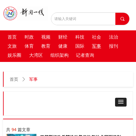
끠
首页
时政
视频
财经
科技
社会
法治
文旅
体育
教育
健康
国际
军事
报刊
娱乐圈
大湾区
组织架构
记者查询
军事
首页
ꄲ
共
94
篇文章