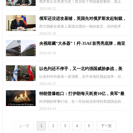
真正慌的是巴基斯坦
俄罗斯正在养虎为患！普京给了邻国最想要的，真正慌
的是巴基斯坦
2026-06-12
俄军还没进攻基辅，英国先对俄罗斯发起制裁，
北约对乌克兰援助出现裂痕！
西方国家在表面上展现出团结一致的姿态，但内部矛盾
与经济压力将逐步显露，可能导致支持乌克兰的力度不
2026-05-28
断减弱。在这场战争的背后，真正考验的是每个国家的
智慧与勇气——能否在强权与和平之间找到一条可行的
央视暗藏“大杀器”！歼-35AE首秀亮底牌，南亚
出路，摆脱当下的…
天空要变天了
2026-05-10
以色列还不停手，又一北约强国威胁参战，美
媒：以空军或先发制人
以色列对外政策一直强硬，在中东地区挑起战争，目前
在黎巴嫩南部，以色列还不停手，已经引发不小的反
2026-04-25
应，如今又一北约强国威胁参战。
特朗普爆粗口：打伊朗每天耗资10亿，美军“最
大麻烦”还是来了
对伊朗的军事行动，在一开始就没有得到美国国会的授
权。特朗普一直想得到国会的授权和认可后再展开对伊
2026-04-14
朗的军事行动，这样就有两方面的保障：一是他有足够
的权限可以调动足够的军队；二是他的花费可以得到美
国政主动买单。现…
上一页
1
2
3
4
5
下一页