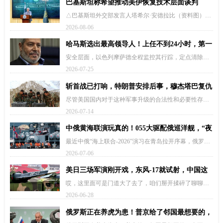
巴基斯坦称希望推动美伊恢复技术层面谈判
△巴基斯坦外交部发言人塔希尔·安德拉比（资料图）当
地时间8月6日，巴基斯坦外交部发言人塔希尔·安德拉比
2026-08-06
表示，巴方希望有关霍尔木兹海峡的协议能够为美伊继
续对话创造条件，并推动双方恢复技术层面谈判。安德
哈马斯选出最高领导人！上任不到24小时，第一
拉比表示，…
把火先烧向了以色列
安全层面，以色列摩萨德全程监控其行踪，定点清除风
险时刻存在；内部治理层面，他需调和强硬派与温和派
2026-07-25
的理念分歧，凝聚内部共识，避免组织分裂；民生层
面，面对民众渴望和平、改善生活的迫切诉求，他需要
斩首战已打响，特朗普安排后事，穆杰塔巴复仇
在坚守抵抗立场的同…
很快，伊军准时封海伊朗
尽管美国国内对于这种军事升级的合法性和必要性存有
争议，但特朗普的强硬姿态无疑在一定程度上是出于选
2026-07-14
举考量。这意味着，即使特朗普意图通过空袭施压，未
来的局势走向仍将受到多方因素的制约。伊朗革命卫队
中俄黄海联演玩真的！055大驱配俄巡洋舰，“夜
宣布无限期封锁霍…
不能寐”何止美日
最近中俄“海上联合-2026”演习在青岛拉开序幕，俄罗
斯“瓦良格”号巡洋舰、基洛级潜艇，咱们的055大驱“鞍
2026-07-06
山”号、元级潜艇都来了，十几艘舰艇把防空、反潜、反
舰这些实战科目全练了个遍。联合反潜，这个俄罗斯玩
美日三场军演刚开戏，东风-17就试射，中国这
潜…
一招直指美日咽喉！
哎，这里面可是门道大了去了，咱们掰开揉碎了聊聊，
它怎么就能一刀插在对方这三道阵的命门上。就在这三
2026-06-28
场军演闹得最凶的时候，咱们解放军的舰艇编队，直截
了当地前出西太平洋，大大方方地抵近对方演习区域，
俄罗斯正在养虎为患！普京给了邻国最想要的，
你练你的，我看我…