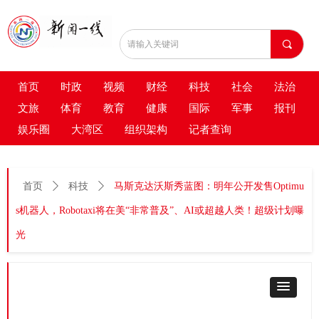
끠
首页
时政
视频
财经
科技
社会
法治
文旅
体育
教育
健康
国际
军事
报刊
娱乐圈
大湾区
组织架构
记者查询
首页
ꄲ
科技
ꄲ
马斯克达沃斯秀蓝图：明年公开发售Optimu
s机器人，Robotaxi将在美“非常普及”、AI或超越人类！超级计划曝
光