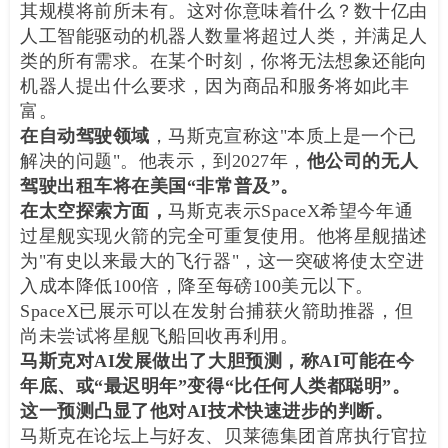
其规模将前所未有。这对你意味着什么？数十亿由
人工智能驱动的机器人数量将超过人类，并满足人
类的所有需求。在某个时刻，你将无法想象还能向
机器人提出什么要求，因为商品和服务将如此丰
富。
在自动驾驶领域
，马斯克宣称这"本质上是一个已
解决的问题"。他表示，到2027年，
他公司的无人
驾驶出租车将在美国“非常普及”。
在太空探索方面，
马斯克表示SpaceX希望今年通
过星舰实现火箭的完全可重复使用。他将星舰描述
为"有史以来最大的飞行器"，这一突破将使太空进
入成本降低100倍，降至每磅100美元以下。
SpaceX已展示可以在发射台捕获火箭助推器，但
尚未尝试将星舰飞船回收再利用。
马斯克对AI发展做出了大胆预测，称AI可能在今
年底、或“最迟明年”变得“比任何人类都聪明”。
这一预测凸显了他对AI技术快速进步的判断。
马斯克在论坛上与好友、贝莱德集团首席执行官拉