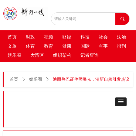
끠
首页
时政
视频
财经
科技
社会
法治
文旅
体育
教育
健康
国际
军事
报刊
娱乐圈
大湾区
组织架构
记者查询
首页
ꄲ
娱乐圈
ꄲ
迪丽热巴证件照曝光，清新自然引发热议