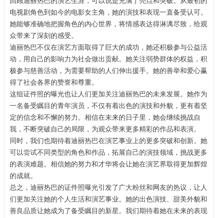
回顾迪丽热巴的演艺生涯，可以说是充满了亮点和突破。从最初的
电视剧角色到如今的电影女主角，她的演技和表现一直备受认可。
她能够准确地把握角色的内心世界，将情感表达得淋漓尽致，给观
众带来了深刻的感受。
迪丽热巴不仅在演艺方面取得了巨大的成功，她还积极参与公益活
动，用自己的影响力为社会做出贡献。她关注弱势群体的权益，积
极参与慈善活动，为需要帮助的人们伸出援手。她的善举和爱心赢
得了社会各界的赞誉和尊重。
这组证件照的曝光也让人们更加关注迪丽热巴的未来发展。她作为
一名备受瞩目的青年演员，不仅有着出色的演技和外貌，更有着坚
定的信念和不懈的努力。相信在未来的日子里，她会继续挑战自
我，不断突破自己的局限，为观众带来更多精彩的作品和表演。
同时，我们也期待着迪丽热巴在演艺事业上的更多突破和创新。她
可以尝试不同类型的角色和作品，拓展自己的演技领域，挑战更多
的表演难题。相信她的努力和才华将会让她在演艺界取得更加辉煌
的成就。
总之，迪丽热巴的证件照曝光引发了广大粉丝和网友的热议，让人
们更加关注她的个人生活和演艺事业。她的出色演技、甜美外貌和
善良品质让她成为了备受瞩目的新星。我们期待着她在未来的表现