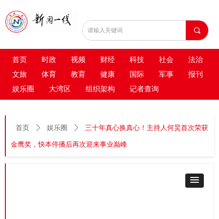
끠
首页
时政
视频
财经
科技
社会
法治
文旅
体育
教育
健康
国际
军事
报刊
娱乐圈
大湾区
组织架构
记者查询
首页
ꄲ
娱乐圈
ꄲ
三十年真心换真心！主持人何炅首次荣获
金鹰奖，快本停播后再次迎来事业巅峰