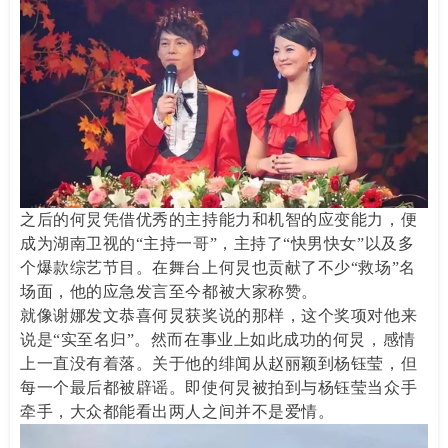
之后的何炅凭借优秀的主持能力和机智的应变能力，便
成为湖南卫视的“主持一哥”，主持了“快男快女”以及多
个爆款综艺节目。在舞台上何炅也贡献了不少“救场”名
场面，他的应急发言至今都被大家称赞。
就像谢娜发文恭喜何炅获奖说的那样，这个奖项对他来
说是“实至名归”。然而在事业上如此成功的何炅，感情
上一直没有着落。关于他的绯闻从赵丽颖到杨钰莹，但
每一个最后都被辟谣。即使何炅被拍到与杨钰莹当众手
牵手，大众都能看出两人之间并不是爱情。