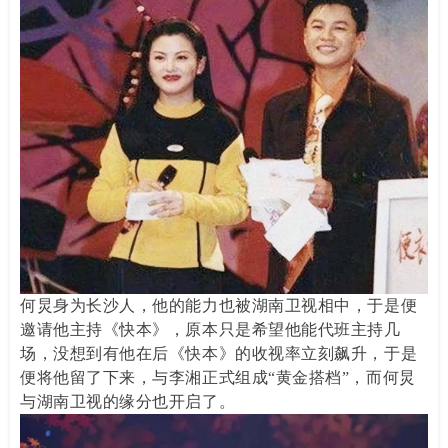
何炅身为长沙人，他的能力也被湖南卫视相中，于是便
邀请他主持《快本》，原本只是希望他能代班主持几
场，没想到有他在后《快本》的收视率立刻飙升，于是
便将他留了下来，与李湘正式组成“黄金搭档”，而何炅
与湖南卫视的缘分也开启了。