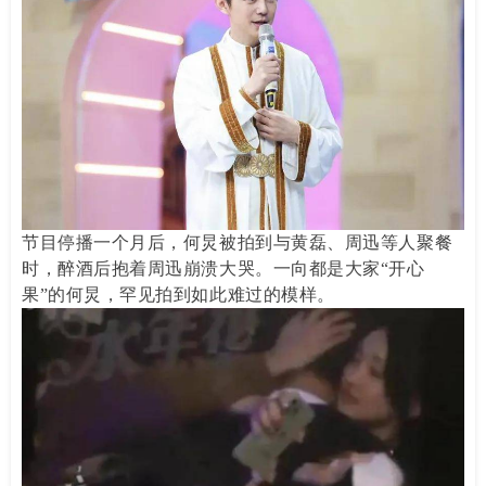
节目停播一个月后，何炅被拍到与黄磊、周迅等人聚餐
时，醉酒后抱着周迅崩溃大哭。一向都是大家“开心
果”的何炅，罕见拍到如此难过的模样。