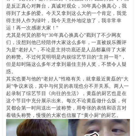
是反正真心对舞台，真诚对观众，30年真心换真心，我
得到了太多的爱。今天又拿到这么大的一个肯定，我觉
得主持人作为绿叶，我今天意外地绽放了，我非常幸
运！再一次感谢大家！”
尤其是何炅的那句“30年真心换真心”戳到了不少网友
们，没想到他已经陪伴大家这么多年，一直被娱乐圈评
为是“老好人”，不论是主持功底还是人品都赢得了大家
的称赞。不过何炅明明是内娱综艺节目的“主持一哥”，
但是却时隔这么多年才拿到最佳主持人奖，不禁令人疑
惑。
其实也要与他的“老好人”性格有关，就拿最近黄磊的“大
厨”争议来说，其中与何炅的表现也分不开关系。两人一
起录制了综艺节目《向往的生活》，黄磊的厨艺也是在
这个节目中充分展示出来。每次不论黄磊做什么饭，何
炅都会第一时间送出一波称赞，用夸张的表情和语言对
着镜头称赞，慢慢的大家也信服了“黄小厨”的厨艺。