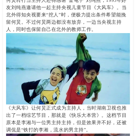
何炅转行当主持人还得感谢“金龟子”刘纯燕，1995年好
友刘纯燕邀请他一起主持央视儿童节目《大风车》。当
北外得知央视要来“挖人”时，便极力提出条件希望能挽
留何炅。不过何炅两边都没有放弃，一边当央视主持
人，同时也保留自己在北外的教师工作。
《大风车》让何炅正式成为主持人，当时湖南卫视也推
出了一档综艺节目，那就是《快乐大本营》。这档节目
原本是李湘与一位男主持主持，但是效果并不好，还被
调侃是“铁打的李湘，流水的男主持”。