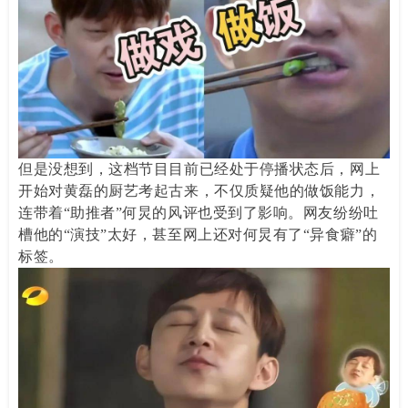
但是没想到，这档节目目前已经处于停播状态后，网上
开始对黄磊的厨艺考起古来，不仅质疑他的做饭能力，
连带着“助推者”何炅的风评也受到了影响。网友纷纷吐
槽他的“演技”太好，甚至网上还对何炅有了“异食癖”的
标签。