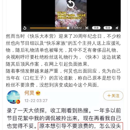
然而当时《快乐大本营》迎来了20周年纪念日，不少粉
丝也向节目组以及“快乐家族”的五个主持人送上应援礼
物，随后礼物清单也被曝光，其中不乏有奢侈品礼物。
央视刚呼吁要杜绝粉丝送礼物行为，《快本》这边就紧
随其后顶风作案，在网上引起负面效果。
随着事情发酵越来越严重，何炅也出面回应，先为自己
当年在《口红王子》的言论道歉，称自己原本是想引导
粉丝不要浪费，没想到演变成如今这个局面。